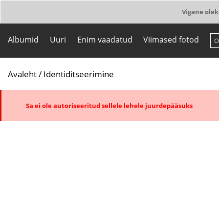
Vigane olek
Albumid
Uuri
Enim vaadatud
Viimased fotod
Avaleht
/ Identiditseerimine
Sa ei ole autoriseeritud sellele lehele juurdepääsuks