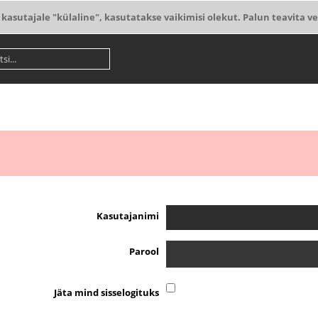
 kasutajale "külaline", kasutatakse vaikimisi olekut. Palun teavita ve
Kasutajanimi
Parool
Jäta mind sisselogituks