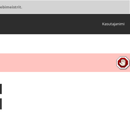
ebimeistrit.
Kasutajanimi