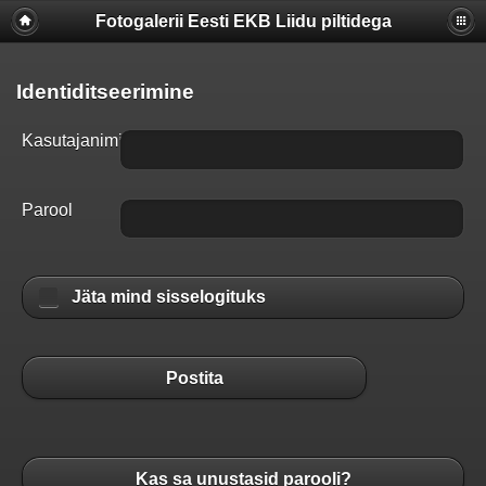
Fotogalerii Eesti EKB Liidu piltidega
Identiditseerimine
Kasutajanimi
Parool
Jäta mind sisselogituks
Postita
Kas sa unustasid parooli?