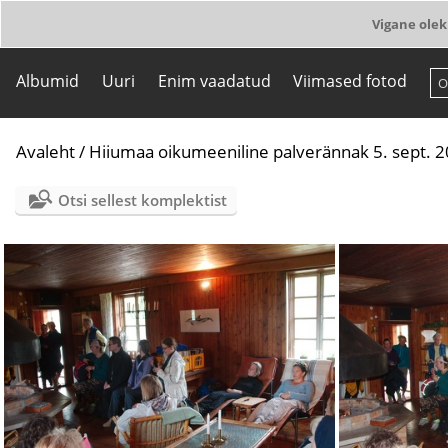
Vigane olek
Albumid
Uuri
Enim vaadatud
Viimased fotod
Avaleht
/
Hiiumaa oikumeeniline palverännak 5. sept. 
Otsi sellest komplektist