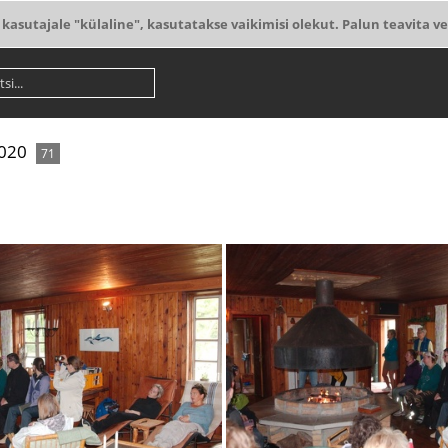
 kasutajale "külaline", kasutatakse vaikimisi olekut. Palun teavita ve
2020
71