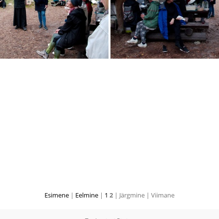
IMG 5637
IMG 5638
Esimene
|
Eelmine
|
1
2
| Järgmine
| Viimane