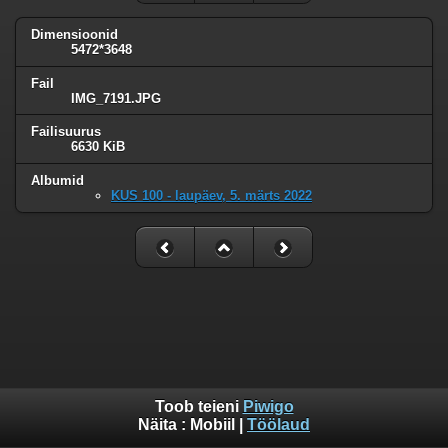
Dimensioonid
5472*3648
Fail
IMG_7191.JPG
Failisuurus
6630 KiB
Albumid
KUS 100 - laupäev, 5. märts 2022
Toob teieni
Piwigo
Näita :
Mobiil
|
Töölaud