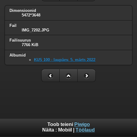
Dimensioonid
5472*3648
Fail
IMG_7202.JPG
Failisuurus
7766 KiB
Albumid
KUS 100 - laupäev, 5. märts 2022
Toob teieni
Piwigo
Näita :
Mobiil
|
Töölaud