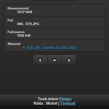
Dimensioonid
5472*3648
Fail
IMG_7275.JPG
Failisuurus
5556 KiB
Albumid
KUS 100 - laupäev, 5. märts 2022
Toob teieni
Piwigo
Näita :
Mobiil
|
Töölaud