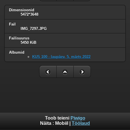
Dimensioonid
5472*3648
Fail
IMG_7297.JPG
Failisuurus
5450 KiB
Albumid
KUS 100 - laupäev, 5. märts 2022
Toob teieni
Piwigo
Näita :
Mobiil
|
Töölaud