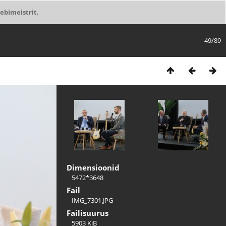
ebimeistrit.
49/89
Dimensioonid
5472*3648
Fail
IMG_7301.JPG
Failisuurus
5903 KiB