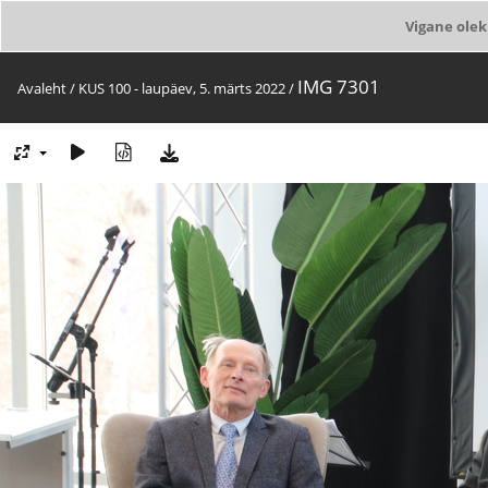
Vigane olek
IMG 7301
Avaleht
/
KUS 100 - laupäev, 5. märts 2022
/