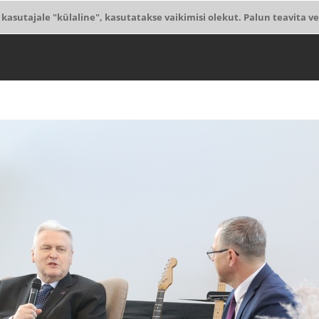
 kasutajale "külaline", kasutatakse vaikimisi olekut. Palun teavita ve