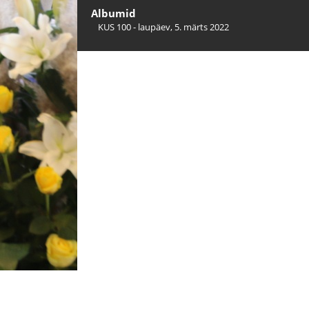
Albumid
KUS 100 - laupäev, 5. märts 2022