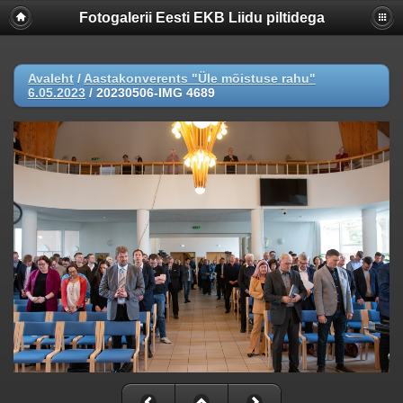
Fotogalerii Eesti EKB Liidu piltidega
Avaleht
/
Aastakonverents "Üle mõistuse rahu"
6.05.2023
/
20230506-IMG 4689