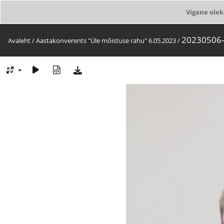
Vigane olek
20230506
Avaleht
/
Aastakonverents "Üle mõistuse rahu" 6.05.2023
/