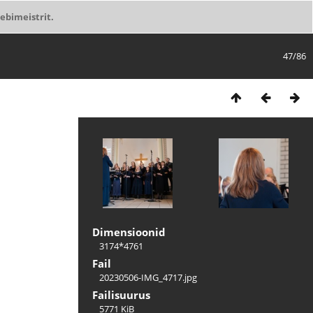
ebimeistrit.
47/86
Dimensioonid
3174*4761
Fail
20230506-IMG_4717.jpg
Failisuurus
5771 KiB