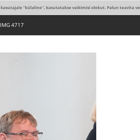
 kasutajale "külaline", kasutatakse vaikimisi olekut. Palun teavita ve
-IMG 4717