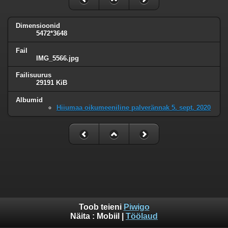
Dimensioonid
5472*3648
Fail
IMG_5566.jpg
Failisuurus
29191 KiB
Albumid
Hiiumaa oikumeeniline palverännak 5. sept. 2020
Toob teieni
Piwigo
Näita :
Mobiil
|
Töölaud