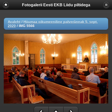
Fotogalerii Eesti EKB Liidu piltidega
Avaleht
/
Hiiumaa oikumeeniline palverännak 5. sept.
2020
/
IMG 5566