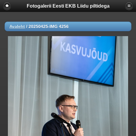
Fotogalerii Eesti EKB Liidu piltidega
Avaleht
/
20250425-IMG 4256