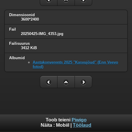
Dimensioonid
3600*2400
Fail
20250425-IMG_4353.jpg
Failisuurus
3412 KiB
Albumid
Aastakonverents 2025 "Kasvujõud" (Enn Veevo
fotod)
Toob teieni
Piwigo
Näita :
Mobiil
|
Töölaud