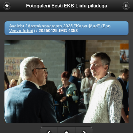
Fotogalerii Eesti EKB Liidu piltidega
Avaleht
/
Aastakonverents 2025 "Kasvujõud" (Enn
Veevo fotod)
/
20250425-IMG 4353