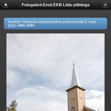
Fotogalerii Eesti EKB Liidu piltidega
Avaleht
/
Hiiumaa oikumeeniline palverännak 5. sept.
2020
/
IMG 5594