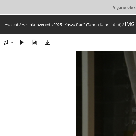
Vigane olek
IMG
Avaleht
/
Aastakonverents 2025 "Kasvujõud" (Tarmo Kähri fotod)
/