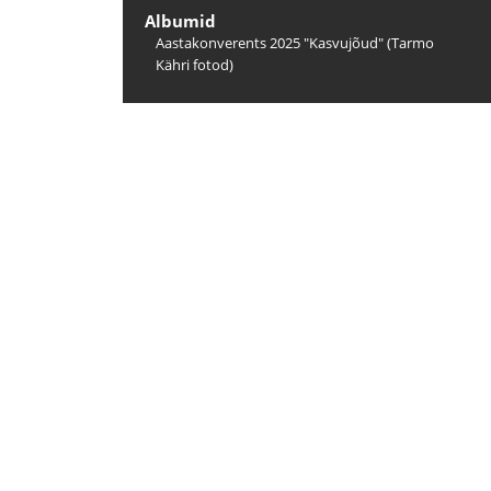
Albumid
Aastakonverents 2025 "Kasvujõud" (Tarmo
Kähri fotod)