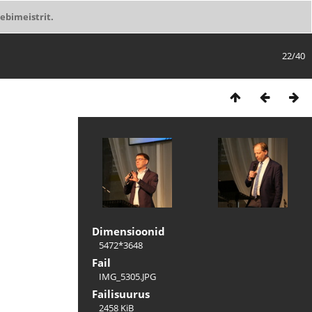
ebimeistrit.
22/40
Dimensioonid
5472*3648
Fail
IMG_5305.JPG
Failisuurus
2458 KiB