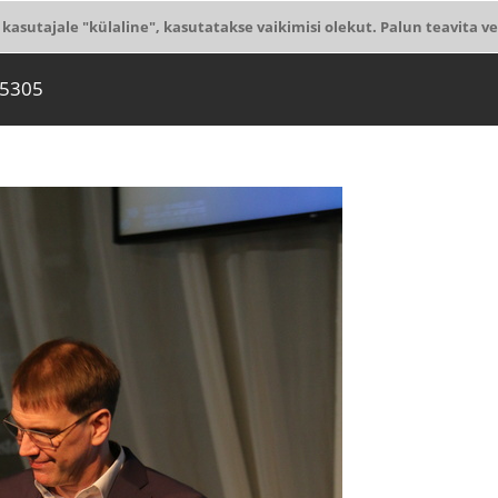
 kasutajale "külaline", kasutatakse vaikimisi olekut. Palun teavita ve
 5305