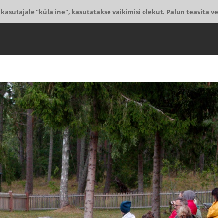
 kasutajale "külaline", kasutatakse vaikimisi olekut. Palun teavita ve
3