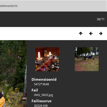
ebimeistrit.
38/71
Dimensioonid
5472*3648
Fail
IMG_5603.jpg
Failisuurus
30326 KiB