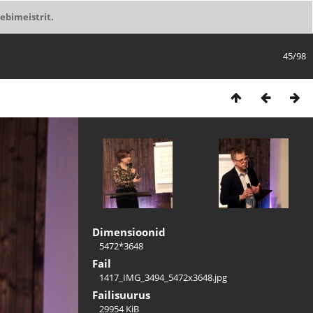
ebimeistrit.
45/98
Dimensioonid
5472*3648
Fail
1417_IMG_3494_5472x3648.jpg
Failisuurus
29954 KiB