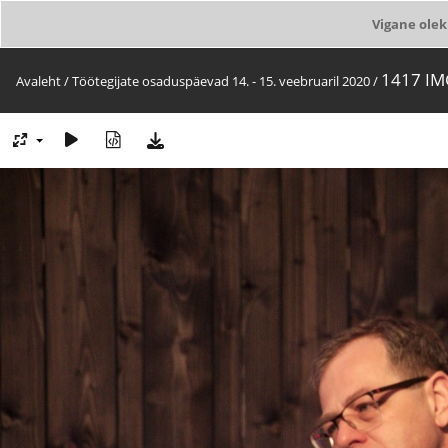
Vigane olek
1417 IM
Avaleht
/
Töötegijate osaduspäevad 14. - 15. veebruaril 2020
/