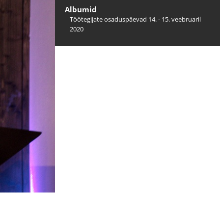
Albumid
Töötegijate osaduspäevad 14. - 15. veebruaril
2020