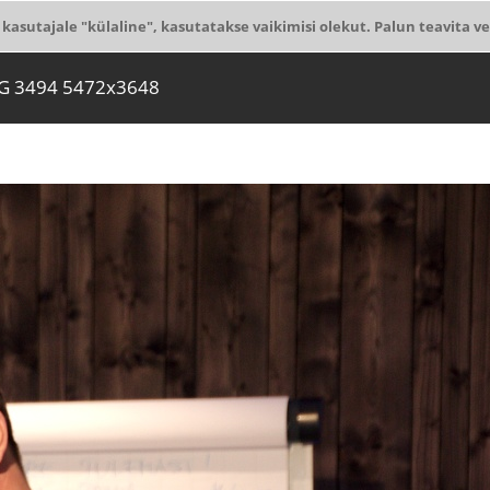
 kasutajale "külaline", kasutatakse vaikimisi olekut. Palun teavita ve
G 3494 5472x3648