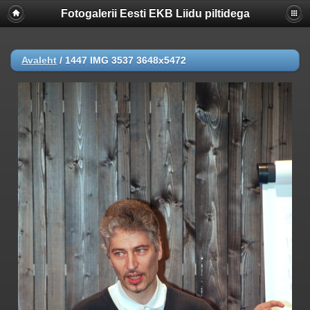
Fotogalerii Eesti EKB Liidu piltidega
Avaleht
/
1447 IMG 3537 3648x5472