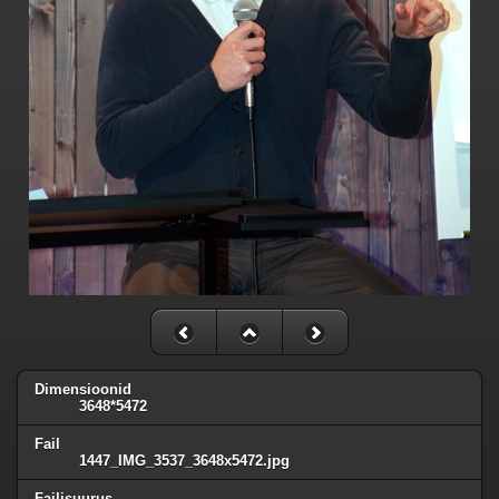
Dimensioonid
3648*5472
Fail
1447_IMG_3537_3648x5472.jpg
Failisuurus