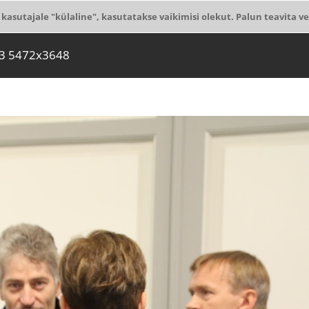
 kasutajale "külaline", kasutatakse vaikimisi olekut. Palun teavita ve
3 5472x3648