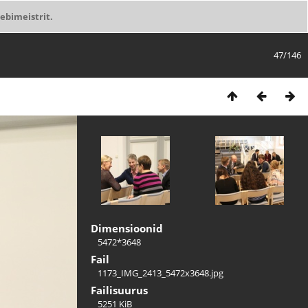
ebimeistrit.
47/146
Dimensioonid
5472*3648
Fail
1173_IMG_2413_5472x3648.jpg
Failisuurus
5251 KiB