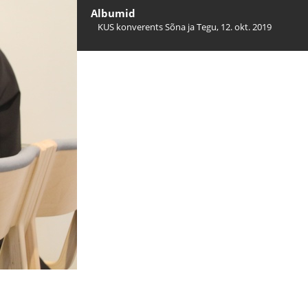
Albumid
KUS konverents Sõna ja Tegu, 12. okt. 2019