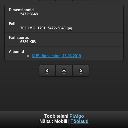
Dimensioonid
5472*3648
Fail
762_IMG_1791_5472x3648.jpg
Failisuurus
6389 KiB
Albumid
KUS lõpetamine, 13.06.2019
Toob teieni
Piwigo
Näita :
Mobiil
|
Töölaud