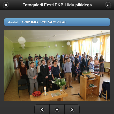
Fotogalerii Eesti EKB Liidu piltidega
Avaleht
/
762 IMG 1791 5472x3648