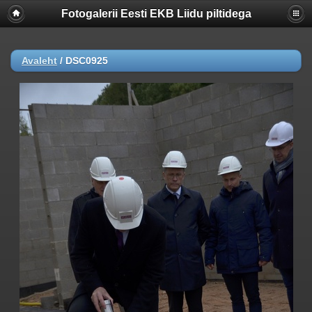
Fotogalerii Eesti EKB Liidu piltidega
Avaleht
/
DSC0925