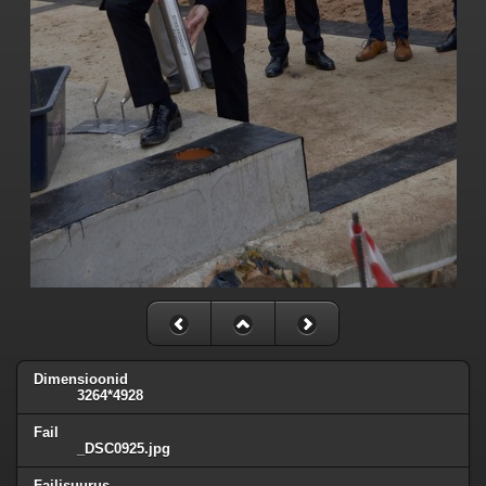
Dimensioonid
3264*4928
Fail
_DSC0925.jpg
Failisuurus