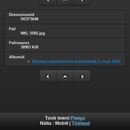
Dimensioonid
5472*3648
Fail
IMG_5582.jpg
Failisuurus
30903 KiB
Albumid
Hiiumaa oikumeeniline palverännak 5. sept. 2020
Toob teieni
Piwigo
Näita :
Mobiil
|
Töölaud