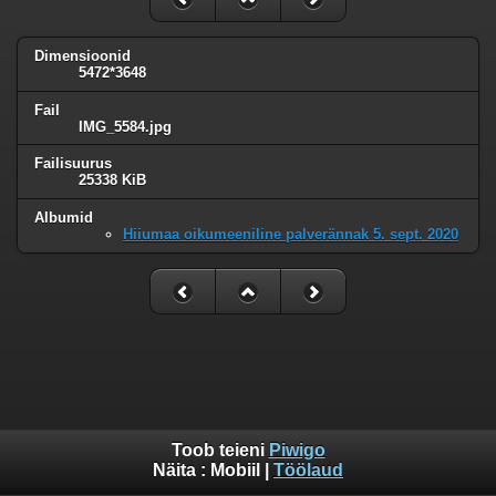
Dimensioonid
5472*3648
Fail
IMG_5584.jpg
Failisuurus
25338 KiB
Albumid
Hiiumaa oikumeeniline palverännak 5. sept. 2020
Toob teieni
Piwigo
Näita :
Mobiil
|
Töölaud