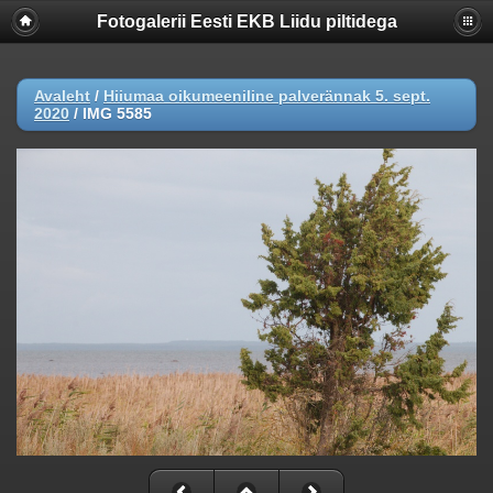
Fotogalerii Eesti EKB Liidu piltidega
Avaleht
/
Hiiumaa oikumeeniline palverännak 5. sept.
2020
/
IMG 5585