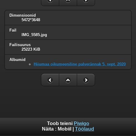
Dimensioonid
5472*3648
Fail
IMG_5585.jpg
Failisuurus
25223 KiB
Albumid
Hiiumaa oikumeeniline palverännak 5. sept. 2020
Toob teieni
Piwigo
Näita :
Mobiil
|
Töölaud